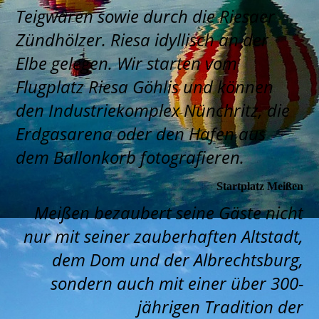
Teigwaren sowie durch die Riesaer
Zündhölzer. Riesa idyllisch an der
Elbe gelegen. Wir starten vom
Flugplatz Riesa Göhlis und können
den Industriekomplex Nünchritz, die
Erdgasarena oder den Hafen aus
dem Ballonkorb fotografieren.
Startplatz Meißen
Meißen bezaubert seine Gäste nicht
nur mit seiner zauberhaften Altstadt,
dem Dom und der Albrechtsburg,
sondern auch mit einer über 300-
jährigen Tradition der